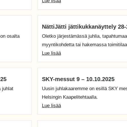
Lue lisää
NättiJätti jättikukkanäyttely 28
on osalta
Oletko järjestämässä juhlia, tapahtuma
myyntikohdetta tai hakemassa toimitilaas
Lue lisää
025
SKY-messut 9 – 10.10.2025
 juhlat
Uusin juhlakaaremme on esillä SKY mess
Helsingin Kaapelitehtaalla.
Lue lisää