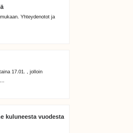
sä
 mukaan. Yhteydenotot ja
a 17.01. , jolloin
...
mme kuluneesta vuodesta