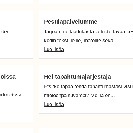
Pesulapalvelumme
uuden
Tarjoamme laadukasta ja luotettavaa pes
kodin tekstiileille, matoille sekä...
Lue lisää
loissa
Hei tapahtumajärjestäjä
Etsitkö tapaa tehdä tapahtumastasi visu
arkeloissa
mieleenpainuvampi? Meillä on...
Lue lisää