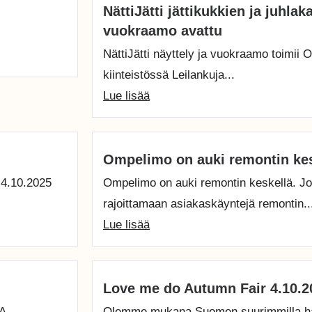
NättiJätti jättikukkien ja juhlak
vuokraamo avattu
NättiJätti näyttely ja vuokraamo toimi
kiinteistössä Leilankuja...
Lue lisää
Ompelimo on auki remontin kes
4.10.2025
Ompelimo on auki remontin keskellä. J
rajoittamaan asiakaskäyntejä remontin..
Lue lisää
Love me do Autumn Fair 4.10.2
A
Olemme mukana Suomen suurimmilla hää