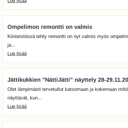
Lue lisää
Ompelimon remontti on valmis
Kiinteistössä tehty remontti on nyt valmis myös ompelim
ja...
Lue lisää
Jättikukkien ”NättiJätti” näyttely 28-29.11.2
Olet lämpimästi tervetullut katsomaan ja kokemaan miltä
näyttävät, kun...
Lue lisää