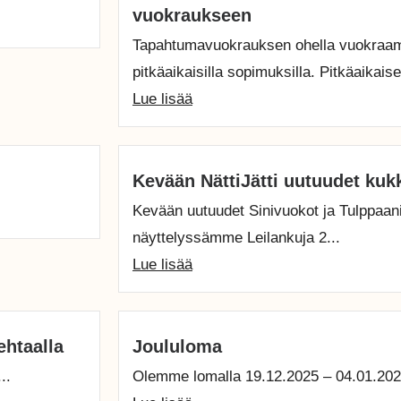
vuokraukseen
Tapahtumavuokrauksen ohella vuokraam
pitkäaikaisilla sopimuksilla. Pitkäaikaise
Lue lisää
Kevään NättiJätti uutuudet kukk
Kevään uutuudet Sinivuokot ja Tulppaani
näyttelyssämme Leilankuja 2...
Lue lisää
ehtaalla
Joululoma
..
Olemme lomalla 19.12.2025 – 04.01.20