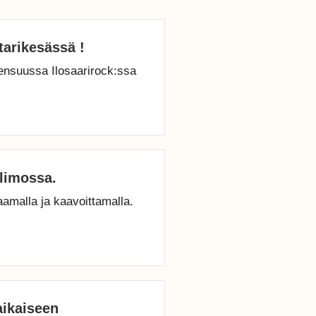
tarikesässä !
Joensuussa Ilosaarirock:ssa
limossa.
amalla ja kaavoittamalla.
aikaiseen