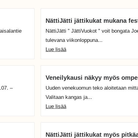
NättiJätti jättikukat mukana fes
aisalantie
NättiJätti ” JättiVuokot ” voit bongata 
tulevana viikonloppuna...
Lue lisää
Veneilykausi näkyy myös ompe
.07. –
Uuden venekuomun teko aloitetaan mitta
Valitaan kangas ja...
Lue lisää
NättiJätti jättikukat myös pitkä