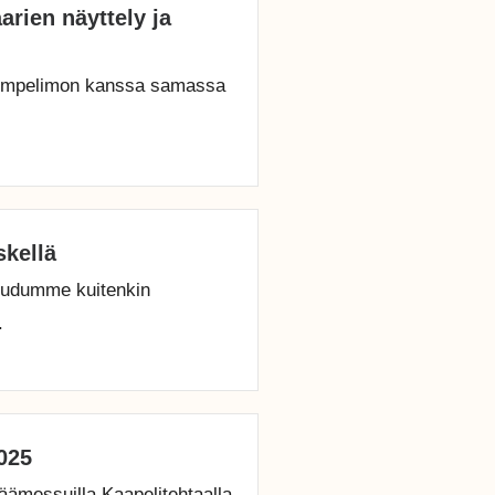
aarien näyttely ja
i Ompelimon kanssa samassa
kellä
oudumme kuitenkin
.
025
messuilla Kaapelitehtaalla