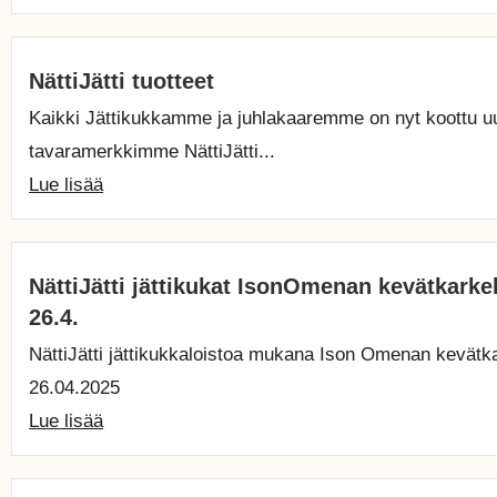
NättiJätti tuotteet
Kaikki Jättikukkamme ja juhlakaaremme on nyt koottu 
tavaramerkkimme NättiJätti...
Lue lisää
NättiJätti jättikukat IsonOmenan kevätkarke
26.4.
NättiJätti jättikukkaloistoa mukana Ison Omenan kevätk
26.04.2025
Lue lisää