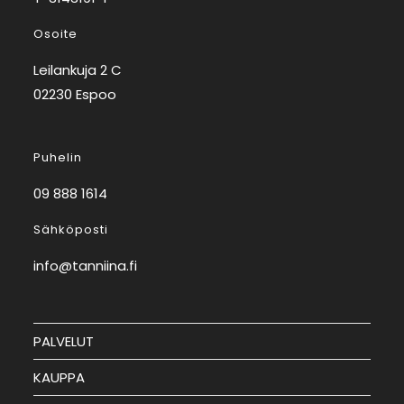
Osoite
Leilankuja 2 C
02230 Espoo
Puhelin
09 888 1614
Sähköposti
info@tanniina.fi
PALVELUT
KAUPPA