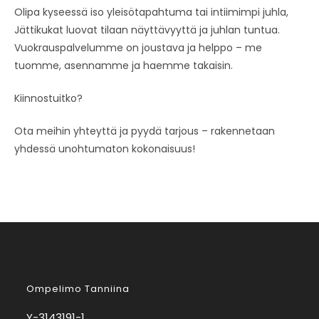
Olipa kyseessä iso yleisötapahtuma tai intiimimpi juhla,
Jättikukat luovat tilaan näyttävyyttä ja juhlan tuntua.
Vuokrauspalvelumme on joustava ja helppo – me
tuomme, asennamme ja haemme takaisin.
Kiinnostuitko?
Ota meihin yhteyttä ja pyydä tarjous – rakennetaan
yhdessä unohtumaton kokonaisuus!
Ompelimo Tanniina
Y-3143191-1