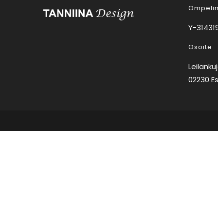
Ompelim
Y-314319
Osoite
Leilanku
02230 E