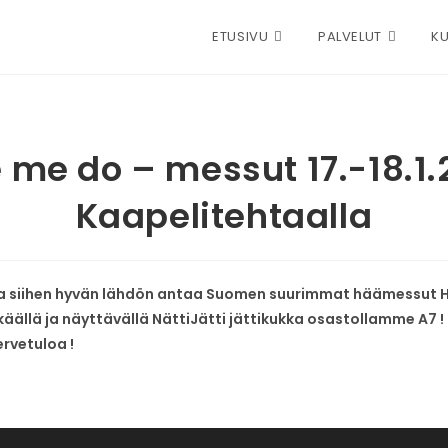
ETUSIVU
PALVELUT
KU
 me do – messut 17.-18.1
Kaapelitehtaalla
 ja siihen hyvän lähdön antaa Suomen suurimmat häämessut He
llä ja näyttävällä NättiJätti jättikukka osastollamme A7 ! 
ervetuloa !