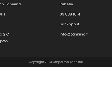
o Tanniina
Puhelin
1-1
09 888 1614
Sähköposti
ja 2 C
info@tanniina.fi
spoo
Copyright 2023 Ompelimo Tanniina