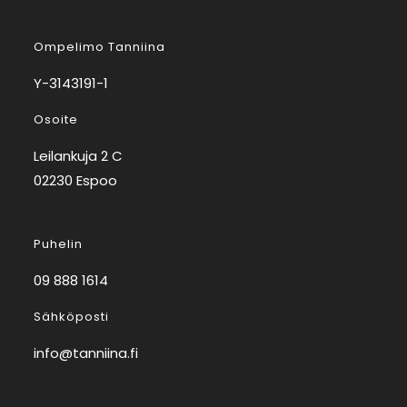
Ompelimo Tanniina
Y-3143191-1
Osoite
Leilankuja 2 C
02230 Espoo
Puhelin
09 888 1614
Sähköposti
info@tanniina.fi