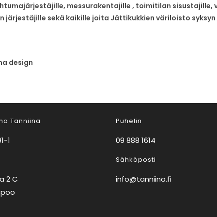
majärjestäjille, messurakentajille , toimitilan sisustajille, v
ien järjestäjille sekä kaikille joita Jättikukkien väriloisto sy
na design
o Tanniina
Puhelin
1-1
09 888 1614
Sähköposti
ja 2 C
info@tanniina.fi
spoo