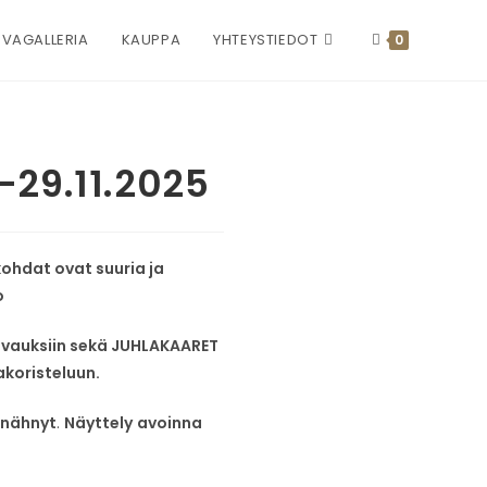
VAGALLERIA
KAUPPA
YHTEYSTIEDOT
0
8-29.11.2025
kohdat ovat suuria ja
o
 kuvauksiin sekä JUHLAKAARET
akoristeluun.
 nähnyt
.
Näyttely
avoinna