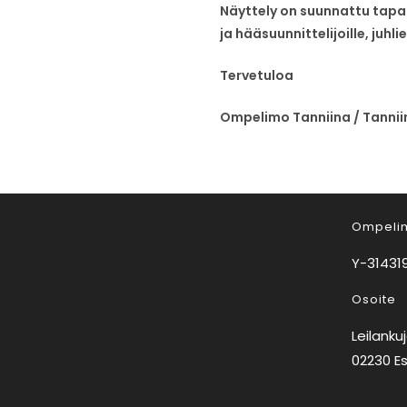
Näyttely on suunnattu tapahtu
ja hääsuunnittelijoille, juhl
Tervetuloa
Ompelimo Tanniina / Tannii
Ompelim
Y-314319
Osoite
Leilanku
02230 E