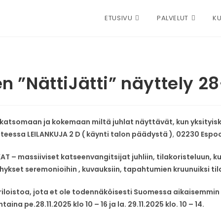
ETUSIVU
PALVELUT
KU
n ”NättiJätti” näyttely 2
 katsomaan ja kokemaan miltä juhlat näyttävät, kun yksityis
tteessa LEILANKUJA 2 D ( käynti talon päädystä )
,
02230 Espo
AT – massiiviset katseenvangitsijat juhliin, tilakoristeluun,
hykset seremonioihin , kuvauksiin, tapahtumien kruunuiksi til
riloistoa, jota et ole todennäköisesti Suomessa aikaisemmin
taina pe.28.11.2025 klo 10 – 16 ja la. 29.11.2025 klo. 10 – 14.