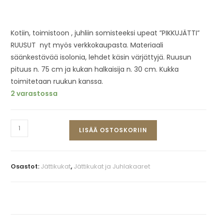
Kotiin, toimistoon , juhliin somisteeksi upeat ”PIKKUJÄTTI”
RUUSUT nyt myös verkkokaupasta. Materiaali
säänkestävää isolonia, lehdet käsin värjättyjä. Ruusun
pituus n. 75 cm ja kukan halkaisija n. 30 cm. Kukka
toimitetaan ruukun kanssa.
2 varastossa
LISÄÄ OSTOSKORIIN
Osastot:
Jättikukat
,
Jättikukat ja Juhlakaaret