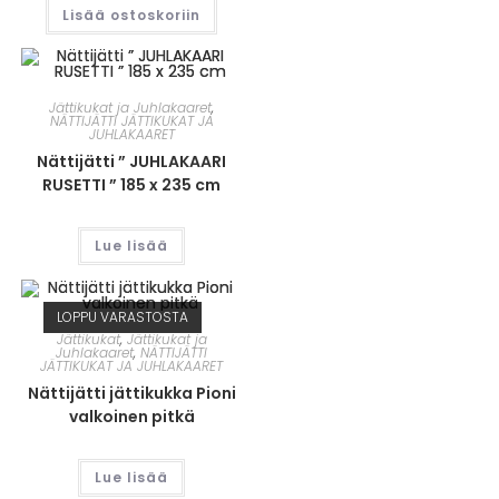
Lisää ostoskoriin
Jättikukat ja Juhlakaaret
,
NÄTTIJÄTTI JÄTTIKUKAT JA
JUHLAKAARET
Nättijätti ” JUHLAKAARI
RUSETTI ” 185 x 235 cm
Lue lisää
LOPPU VARASTOSTA
Jättikukat
,
Jättikukat ja
Juhlakaaret
,
NÄTTIJÄTTI
JÄTTIKUKAT JA JUHLAKAARET
Nättijätti jättikukka Pioni
valkoinen pitkä
Lue lisää