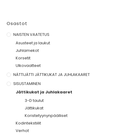
Osastot
NAISTEN VAATETUS
Asusteet ja laukut
Juhlamekot
Korsetit
Ulkovaatteet
NÄTTIJÄTTI JÄTTIKUKAT JA JUHLAKAARET
SISUSTAMINEN
Jättikukat ja Juhlakaaret
3-D taulut
Jättikukat
Koristetyynynpäälliset
Kodintekstiilit
Verhot