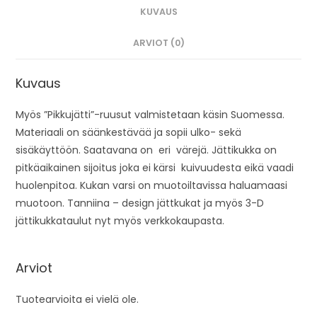
KUVAUS
ARVIOT (0)
Kuvaus
Myös ”Pikkujätti”-ruusut valmistetaan käsin Suomessa.
Materiaali on säänkestävää ja sopii ulko- sekä
sisäkäyttöön. Saatavana on eri värejä. Jättikukka on
pitkäaikainen sijoitus joka ei kärsi kuivuudesta eikä vaadi
huolenpitoa. Kukan varsi on muotoiltavissa haluamaasi
muotoon. Tanniina – design jättkukat ja myös 3-D
jättikukkataulut nyt myös verkkokaupasta.
Arviot
Tuotearvioita ei vielä ole.