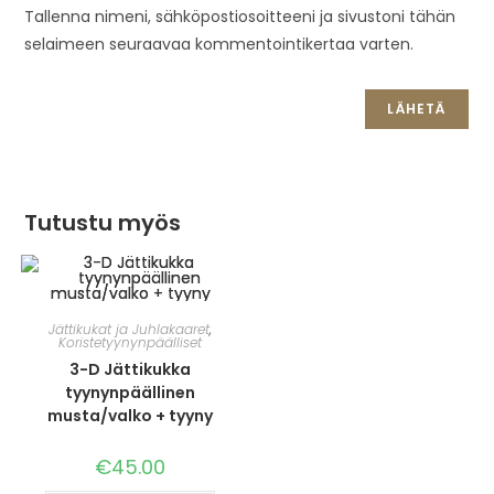
Tallenna nimeni, sähköpostiosoitteeni ja sivustoni tähän
selaimeen seuraavaa kommentointikertaa varten.
Tutustu myös
Jättikukat ja Juhlakaaret
,
Koristetyynynpäälliset
3-D Jättikukka
tyynynpäällinen
musta/valko + tyyny
€
45.00