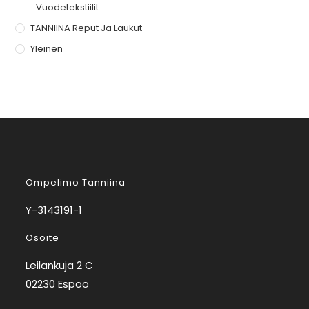
Vuodetekstiilit
TANNIINA Reput Ja Laukut
Yleinen
Ompelimo Tanniina
Y-3143191-1
Osoite
Leilankuja 2 C
02230 Espoo