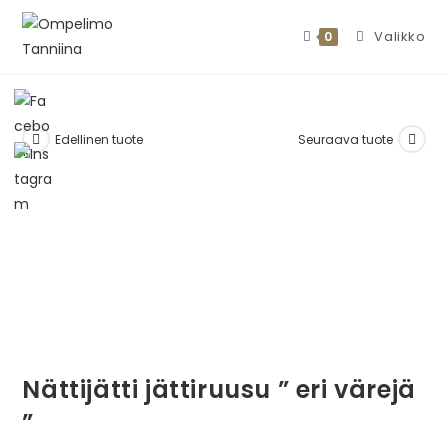
Valikko
0
Edellinen tuote
Seuraava tuote
Nättijätti jättiruusu ” eri värejä
”