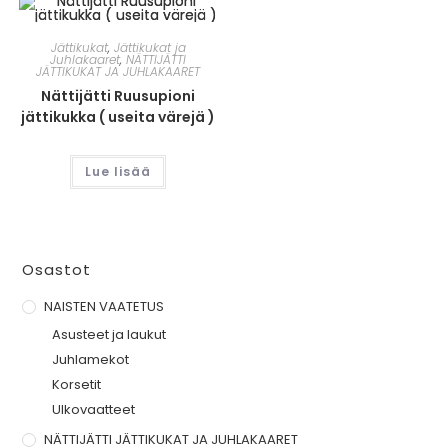
Jättikukat
,
Jättikukat ja
Juhlakaaret
,
NÄTTIJÄTTI
JÄTTIKUKAT JA JUHLAKAARET
Nättijätti Ruusupioni
jättikukka ( useita värejä )
Lue lisää
Osastot
NAISTEN VAATETUS
Asusteet ja laukut
Juhlamekot
Korsetit
Ulkovaatteet
NÄTTIJÄTTI JÄTTIKUKAT JA JUHLAKAARET