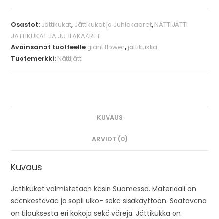
Osastot:
Jättikukat
,
Jättikukat ja Juhlakaaret
,
NÄTTIJÄTTI
JÄTTIKUKAT JA JUHLAKAARET
Avainsanat tuotteelle
giant flower
,
jättikukka
Tuotemerkki:
Nättijätti
KUVAUS
ARVIOT (0)
Kuvaus
Jättikukat valmistetaan käsin Suomessa. Materiaali on
säänkestävää ja sopii ulko- sekä sisäkäyttöön. Saatavana
on tilauksesta eri kokoja sekä värejä. Jättikukka on