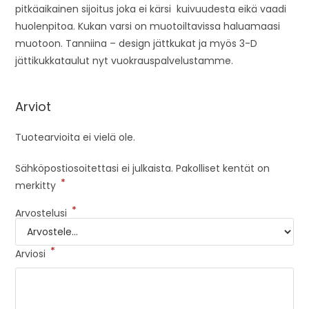
pitkäaikainen sijoitus joka ei kärsi kuivuudesta eikä vaadi
huolenpitoa. Kukan varsi on muotoiltavissa haluamaasi
muotoon. Tanniina – design jättkukat ja myös 3-D
jättikukkataulut nyt vuokrauspalvelustamme.
Arviot
Tuotearvioita ei vielä ole.
Sähköpostiosoitettasi ei julkaista.
Pakolliset kentät on
*
merkitty
*
Arvostelusi
*
Arviosi