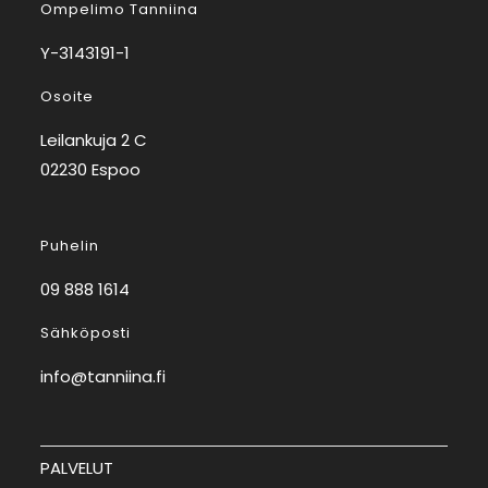
Ompelimo Tanniina
Y-3143191-1
Osoite
Leilankuja 2 C
02230 Espoo
Puhelin
09 888 1614
Sähköposti
info@tanniina.fi
PALVELUT