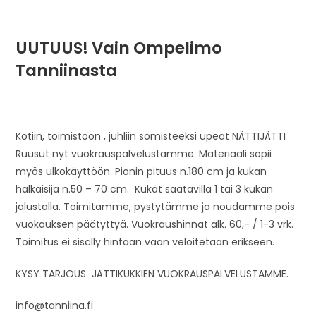
UUTUUS! Vain Ompelimo
Tanniinasta
Kotiin, toimistoon , juhliin somisteeksi upeat NÄTTIJÄTTI
Ruusut nyt vuokrauspalvelustamme. Materiaali sopii
myös ulkokäyttöön. Pionin pituus n.180 cm ja kukan
halkaisija n.50 – 70 cm. Kukat saatavilla 1 tai 3 kukan
jalustalla. Toimitamme, pystytämme ja noudamme pois
vuokauksen päätyttyä. Vuokraushinnat alk. 60,- / 1-3 vrk.
Toimitus ei sisälly hintaan vaan veloitetaan erikseen.
KYSY TARJOUS JÄTTIKUKKIEN VUOKRAUSPALVELUSTAMME.
info@tanniina.fi