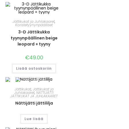
Jättikukat ja Juhlakaaret
,
Koristetyynynpäälliset
3-D Jättikukka
tyynynpäällinen beige
leopard + tyyny
€
49.00
Lisää ostoskoriin
Jättikukat
,
Jättikukat ja
Juhlakaaret
,
NÄTTIJÄTTI
JÄTTIKUKAT JA JUHLAKAARET
Nättijätti jättililja
Lue lisää