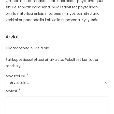
Ompelimo Tanniinasta saat laadukkaat pöytäliinat juuri
sinulle sopivan kokoisena. Mikäli tarvitset pöytäliinan
omilla mitoillasi erilaisiin tarpeisiin myös toimitettuna
verkkokauppaehdoilla kaikkialle Suomessa. Kysy lisää.
Arviot
Tuotearvioita ei vielä ole.
Sähköpostiosoitettasi ei julkaista.
Pakolliset kentät on
*
merkitty
*
Arvostelusi
*
Arviosi