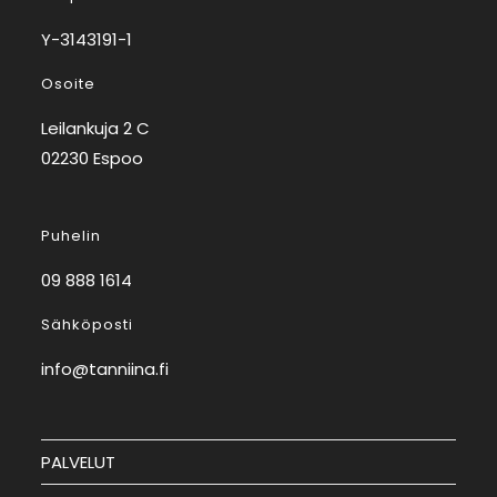
Y-3143191-1
Osoite
Leilankuja 2 C
02230 Espoo
Puhelin
09 888 1614
Sähköposti
info@tanniina.fi
PALVELUT