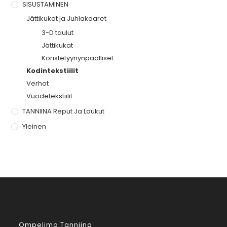
SISUSTAMINEN
Jättikukat ja Juhlakaaret
3-D taulut
Jättikukat
Koristetyynynpäälliset
Kodintekstiilit
Verhot
Vuodetekstiilit
TANNIINA Reput Ja Laukut
Yleinen
Ompelimo Tanniina