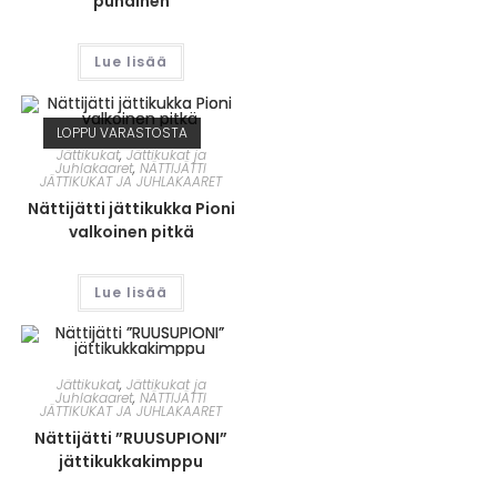
punainen
Lue lisää
LOPPU VARASTOSTA
Jättikukat
,
Jättikukat ja
Juhlakaaret
,
NÄTTIJÄTTI
JÄTTIKUKAT JA JUHLAKAARET
Nättijätti jättikukka Pioni
valkoinen pitkä
Lue lisää
Jättikukat
,
Jättikukat ja
Juhlakaaret
,
NÄTTIJÄTTI
JÄTTIKUKAT JA JUHLAKAARET
Nättijätti ”RUUSUPIONI”
jättikukkakimppu