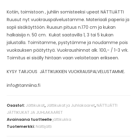
Kotiin, toimistoon , juhliin somisteeksi upeat NÄTTIJÄTTI
Ruusut nyt vuokrauspalvelustamme. Materiaali paperia ja
sopii sisäkäyttöön. Ruusun pituus n.170 cm ja kukan
halkaisija n. 50 cm. Kukat saatavilla 1, 3 tai 5 kukan
jalustalla. Toimitamme, pystytämme ja noudamme pois
vuokauksen päätyttyä. Vuokraushinnat alk. 100,- / 1-3 vrk.
Toimitus ei sisälly hintaan vaan veloitetaan erikseen.
KYSY TARJOUS JÄTTIKUKKIEN VUOKRAUSPALVELUSTAMME.
info@tanniina.fi
Osastot:
Jättikukat
,
Jättikukat ja Juhlakaaret
,
NÄTTIJÄTTI
JÄTTIKUKAT JA JUHLAKAARET
Avainsana tuotteelle
jättikukka
Tuotemerkki:
Nättijätti