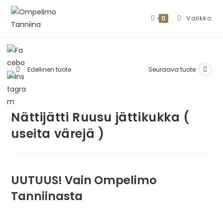
Valikko
0
Edellinen tuote
Seuraava tuote
Nättijätti Ruusu jättikukka (
useita värejä )
UUTUUS! Vain Ompelimo
Tanniinasta