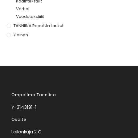
Kodintekstiilit
Verhot
Vuodetekstiilit
TANNIINA Reput Ja Laukut
Yleinen
Ompelimo Tanniina
Y-3143191-1
Osoite
Leilankuja 2 C