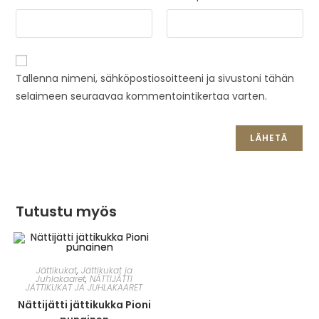
Tallenna nimeni, sähköpostiosoitteeni ja sivustoni tähän
selaimeen seuraavaa kommentointikertaa varten.
Tutustu myös
Jättikukat
,
Jättikukat ja
Juhlakaaret
,
NÄTTIJÄTTI
JÄTTIKUKAT JA JUHLAKAARET
Nättijätti jättikukka Pioni