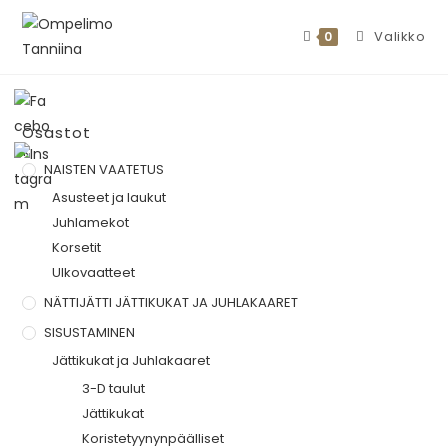
Valikko
0
Osastot
NAISTEN VAATETUS
Asusteet ja laukut
Juhlamekot
Korsetit
Ulkovaatteet
NÄTTIJÄTTI JÄTTIKUKAT JA JUHLAKAARET
SISUSTAMINEN
Jättikukat ja Juhlakaaret
3-D taulut
Jättikukat
Koristetyynynpäälliset