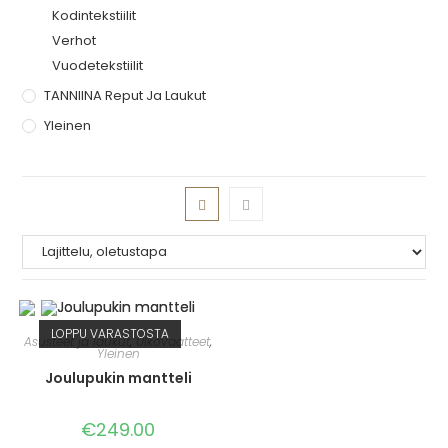
Kodintekstiilit
Verhot
Vuodetekstiilit
TANNIINA Reput Ja Laukut
Yleinen
LOPPU VARASTOSTA
Asusteet ja laukut
,
Ulkovaatteet
,
Yleinen
Joulupukin mantteli
€
249.00