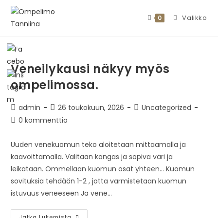
Valikko
0
Veneilykausi näkyy myös
ompelimossa.
admin
26 toukokuun, 2026
Uncategorized
0 kommenttia
Uuden venekuomun teko aloitetaan mittaamalla ja
kaavoittamalla. Valitaan kangas ja sopiva väri ja
leikataan. Ommellaan kuomun osat yhteen... Kuomun
sovituksia tehdään 1-2 , jotta varmistetaan kuomun
istuvuus veneeseen Ja vene…
Jatka Lukemista