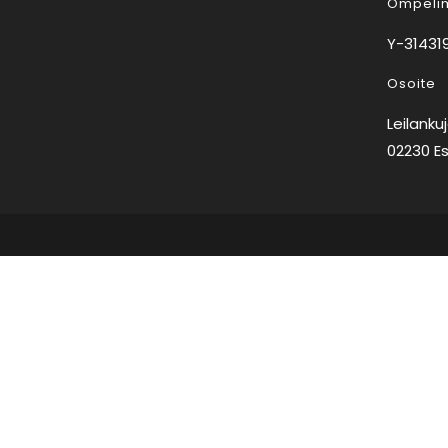
Ompelim
Y-314319
Osoite
Leilanku
02230 E