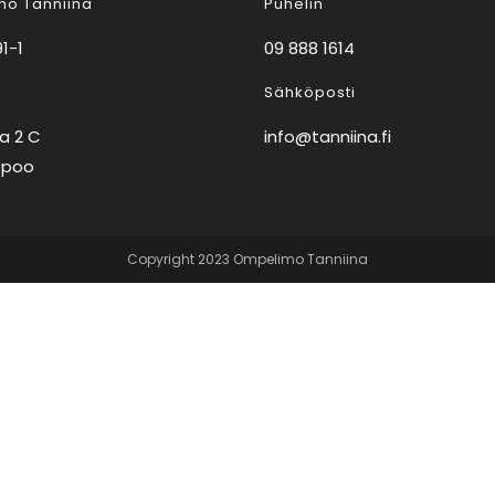
o Tanniina
Puhelin
1-1
09 888 1614
Sähköposti
ja 2 C
info@tanniina.fi
spoo
Copyright 2023 Ompelimo Tanniina